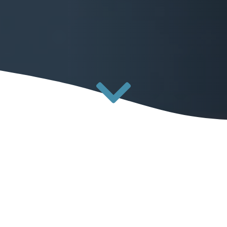
Be Human ETS
è un ente del Terzo settore
che promuove iniziative orientate allo
sviluppo umano integrale.
Alla base del suo impegno vi è una domanda